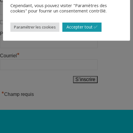
Confirmer le mot de passe
Cependant, vous pouvez visiter "Paramètres des
cookies" pour fournir un consentement contrôlé.
*
Terms of Service
Accepter tout ✅
Paramétrer les cookies
*
Phone
*
Courriel
*
Champ requis